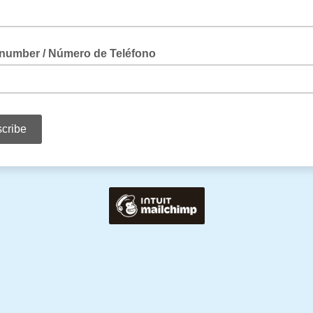
number / Número de Teléfono
xt alerts about the newsletter, enter your phone number / Para recibir e
ingresa su número de teléfono.