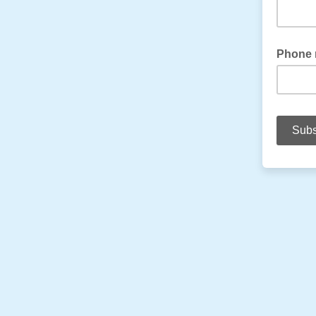
Phone 
To get te
de SMS, 